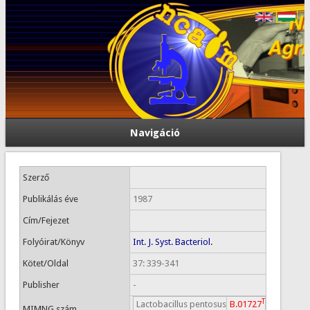
Navigáció
Szerző
Publikálás éve
1987
Cím/Fejezet
Folyóirat/Könyv
Int. J. Syst. Bacteriol.
Kötet/Oldal
37: 339-341
Publisher
-
T
Lactobacillus pentosus
B.01727
MIMNG szám