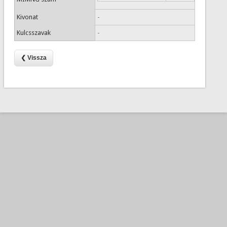
Kivonat
-
Kulcsszavak
-