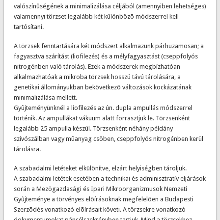
valószínûségének a minimalizálása céljából (amennyiben lehetséges)
valamennyi törzset legalább két különbözõ módszerrel kell
tartósítani.
A törzsek fenntartására két módszert alkalmazunk párhuzamosan; a
fagyasztva szárítást (liofilezés) és a mélyfagyasztást (cseppfolyós
nitrogénben való tárolás). Ezek a módszerek megbízhatóan
alkalmazhatóak a mikroba törzsek hosszú távú tárolására, a
genetikai állományukban bekövetkezõ változások kockázatának
minimalizálása mellett.
Gyûjteményünknél a liofilezés az ún. dupla ampullás módszerrel
történik. Az ampullákat vákuum alatt forrasztjuk le. Törzsenként
legalább 25 ampulla készül. Törzsenként néhány példány
szívószálban vagy mûanyag csõben, cseppfolyós nitrogénben kerül
tárolásra.
A szabadalmi letéteket elkülönítve, elzárt helyiségben tároljuk.
A szabadalmi letétek esetében a technikai és adminisztratív eljárások
során a Mezõgazdasági és Ipari Mikroorganizmusok Nemzeti
Gyûjteménye a törvényes elõírásoknak megfelelõen a Budapesti
Szerzõdés vonatkozó elõírásait követi. A törzsekre vonatkozó
dokumentumokat páncélszekrényben tartjuk. Mind a törzsekhez,