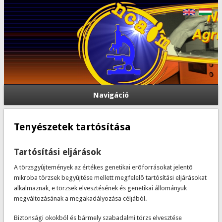
Navigáció
Tenyészetek tartósítása
Tartósítási eljárások
A törzsgyûjtemények az értékes genetikai erõforrásokat jelentõ
mikroba törzsek begyûjtése mellett megfelelõ tartósítási eljárásokat
alkalmaznak, e törzsek elvesztésének és genetikai állományuk
megváltozásának a megakadályozása céljából.
Biztonsági okokból és bármely szabadalmi törzs elvesztése