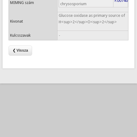
F.00740
MIMNG szám
chrysosporium
Glucose oxidase as primary source of
Kivonat
H<sup>2</sup>O<sup>2</sup>
Kulcsszavak
-