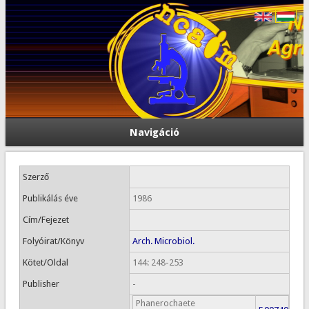
Navigáció
Szerző
Publikálás éve
1986
Cím/Fejezet
Folyóirat/Könyv
Arch. Microbiol.
Kötet/Oldal
144: 248-253
Publisher
-
Phanerochaete