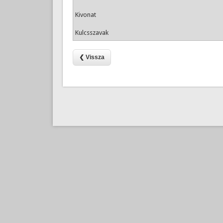
Kivonat
Kulcsszavak