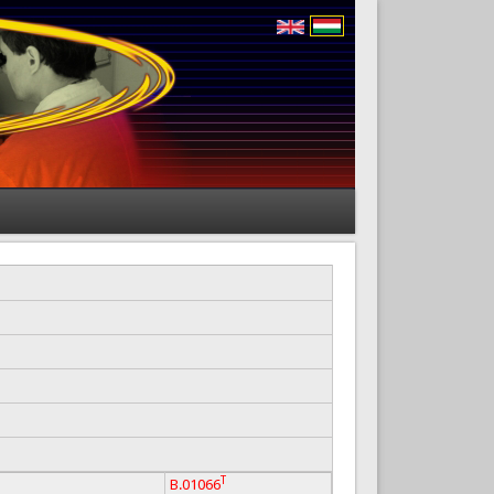
T
B.01066