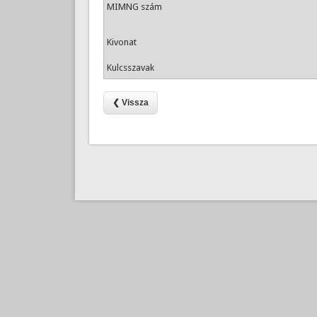
MIMNG szám
Kivonat
Kulcsszavak