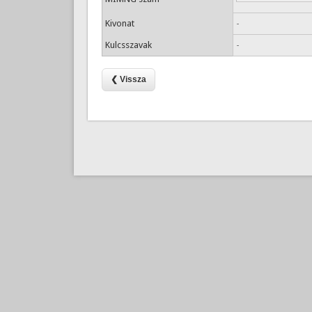
Kivonat
-
Kulcsszavak
-