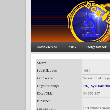
Főoldal/Kereső
Rólunk
Szolgáltatások
Szerző
Publikálás éve
1984
Cím/Fejezet
Validation of the p
Folyóirat/Könyv
Int. J. Syst. Bacterio
Kötet/Oldal
34: 355-357
Publisher
-
Aeromonas cavia
MIMNG szám