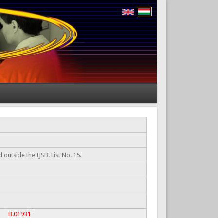
outside the IJSB. List No. 15.
T
B.01931