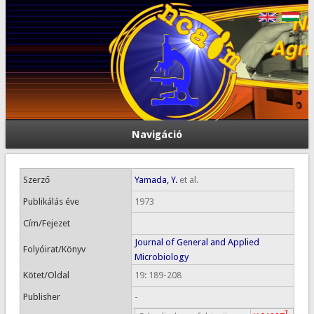
Navigáció
Szerző
Yamada, Y.
et al.
Publikálás éve
1973
Cím/Fejezet
Journal of General and Applied
Folyóirat/Könyv
Microbiology
Kötet/Oldal
19: 189-208
Publisher
-
T