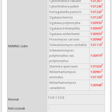
Cyberlindnera fabianii
Y.01287
T
Cyberlindnera jadinii
Y.01246
T
Komagataella pastoris
Y.01243
T
Ogataea henricii
Y.01249
T
Ogataea polymorpha
Y.00950
T
Ogataea trehalophila
Y.00099
T
Ogataea wickerhamii
Y.00939
T
Priceomyces carsonii
Y.00968
T
Schwanniomyces etchellsii
Y.01110
MIMNG szám
Schwanniomyces
T
polymorphus var.
Y.00979
polymorphus
T
Starmera quercuum
Y.01026
T
Wickerhamomyces
Y.00961
T
anomalus
Y.01109
Wickerhamomyces
T
Y.00948
canadensis
CoQ | CoQ
Kivonat
Kulcsszavak
-