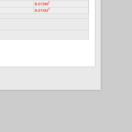
T
B.01386
T
B.01383