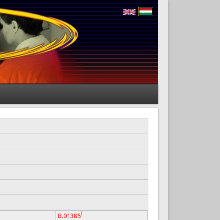
T
B.01385