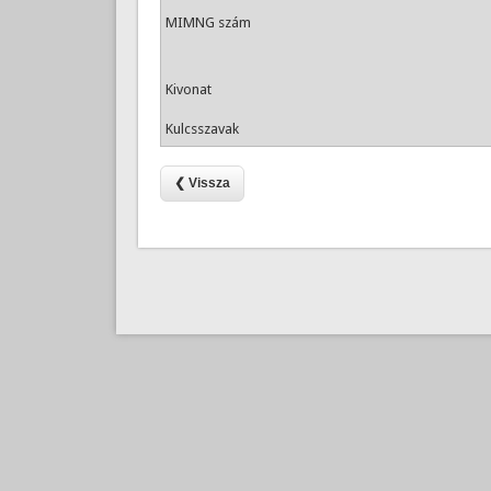
MIMNG szám
Kivonat
Kulcsszavak