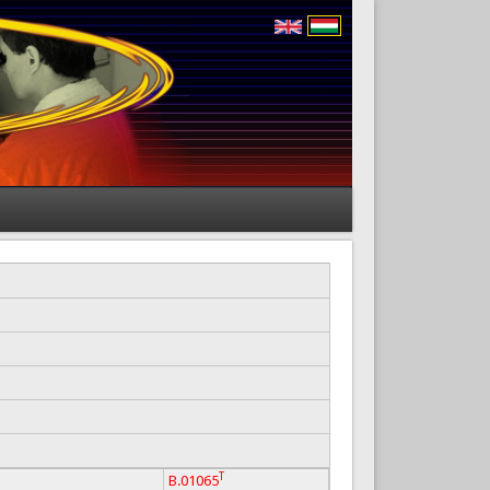
T
B.01065