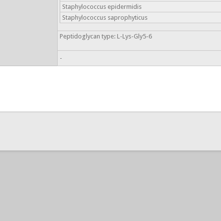
Staphylococcus epidermidis
Staphylococcus saprophyticus
Peptidoglycan type: L-Lys-Gly5-6
-