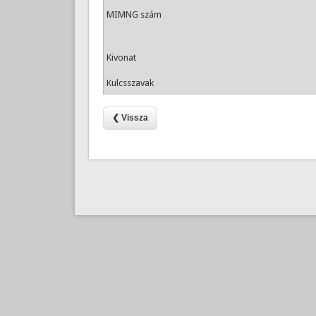
MIMNG szám
Kivonat
Kulcsszavak