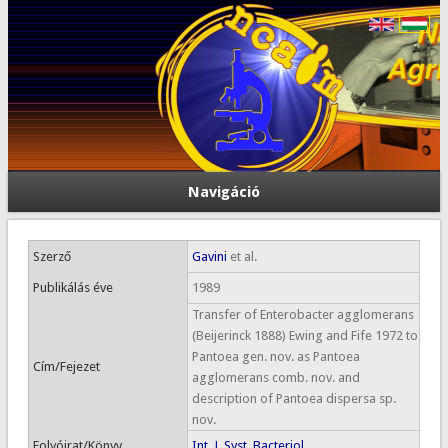
Navigáció
Szerző
Gavini
et al.
Publikálás éve
1989
Transfer of Enterobacter agglomerans
(Beijerinck 1888) Ewing and Fife 1972 to
Pantoea gen. nov. as Pantoea
Cím/Fejezet
agglomerans comb. nov. and
description of Pantoea dispersa sp.
nov.
Folyóirat/Könyv
Int. J. Syst. Bacteriol.