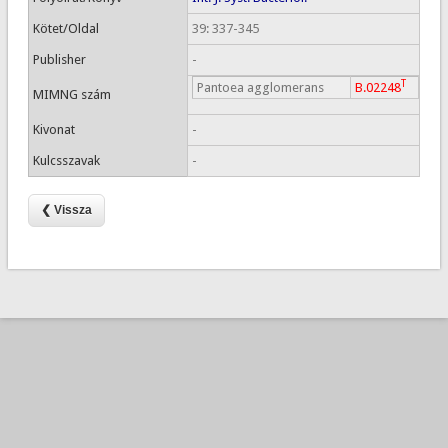
Kötet/Oldal
39: 337-345
Publisher
-
T
Pantoea agglomerans
B.02248
MIMNG szám
Kivonat
-
Kulcsszavak
-