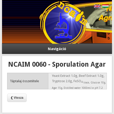
Navigáció
NCAIM 0060 - Sporulation Agar
Yeast Extract 1.0g, Beef Extract 1.0g,
Táptalaj összetétele
Tryptose 2.0g, FeSO
4
trace, Glucose 10g,
Agar 15g, Distilled water 1000ml.\n pH 7.2