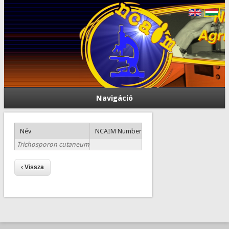
Navigáció
Név
NCAIM Number
Trichosporon cutaneum