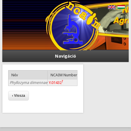
Navigáció
Név
NCAIM Number
T
Phyllozyma dimennae
Y.01432