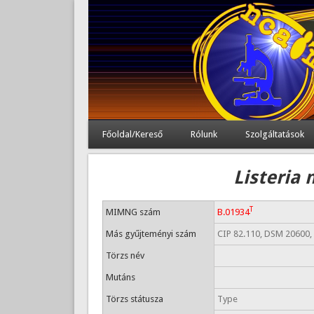
Főoldal/Kereső
Rólunk
Szolgáltatások
Listeria 
T
MIMNG szám
B.01934
Más gyűjteményi szám
CIP 82.110, DSM 20600
Törzs név
Mutáns
Törzs státusza
Type