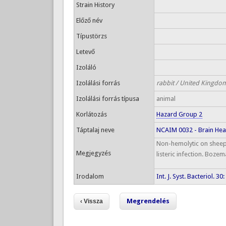
Strain History
Előző név
Típustörzs
Letevő
Izoláló
Izolálási forrás
rabbit / United Kingdo
Izolálási forrás típusa
animal
Korlátozás
Hazard Group 2
Táptalaj neve
NCAIM 0032 - Brain Hea
Non-hemolytic on sheep
Megjegyzés
listeric infection. Boz
Irodalom
Int. J. Syst. Bacteriol. 3
Megrendelés