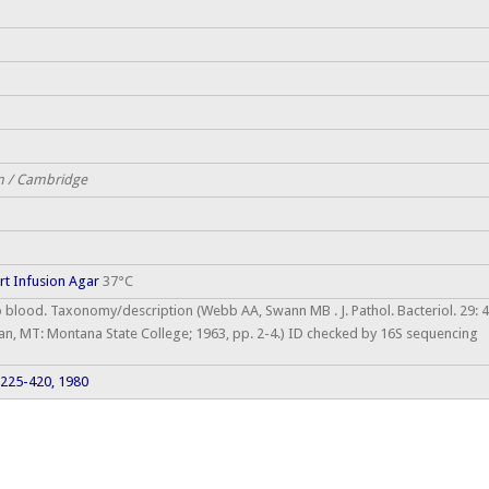
m / Cambridge
rt Infusion Agar
37°C
 blood. Taxonomy/description (Webb AA, Swann MB . J. Pathol. Bacteriol. 29:
eman, MT: Montana State College; 1963, pp. 2-4.) ID checked by 16S sequencing
0: 225-420, 1980