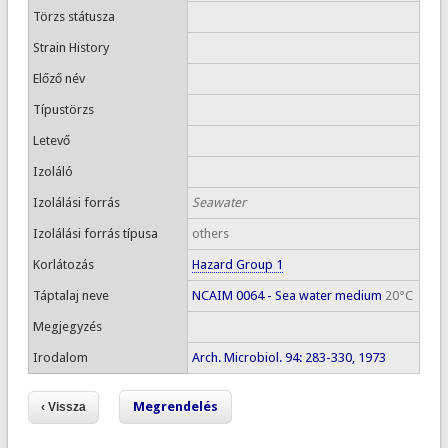
Törzs státusza
Strain History
Előző név
Típustörzs
Letevő
Izoláló
Izolálási forrás
Seawater
Izolálási forrás típusa
others
Korlátozás
Hazard Group 1
Táptalaj neve
NCAIM 0064 - Sea water medium
20°C
Megjegyzés
Irodalom
Arch. Microbiol. 94: 283-330, 1973
Megrendelés