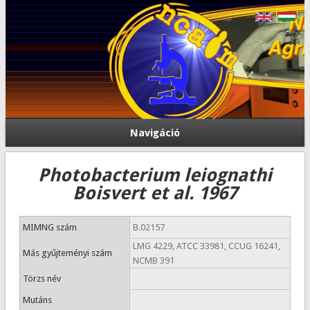
Navigáció
Photobacterium leiognathi
Boisvert et al. 1967
MIMNG szám
B.02157
LMG 4229, ATCC 33981, CCUG 16241,
Más gyűjteményi szám
NCMB 391
Törzs név
Mutáns