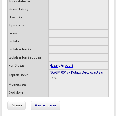
Törzs státusza
Strain History
Előző név
Típustörzs
Letevő
Izoláló
Izolálási forrás
Izolálási forrás típusa
Korlátozás
Hazard Group 2
NCAIM 0017 - Potato Dextrose Agar
Táptalaj neve
26°C
Megjegyzés
Irodalom
Megrendelés