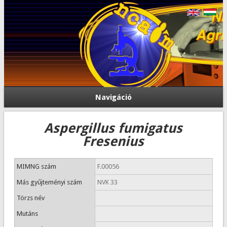
Navigáció
Aspergillus fumigatus
Fresenius
MIMNG szám
F.00056
Más gyűjteményi szám
NVK 33
Törzs név
Mutáns