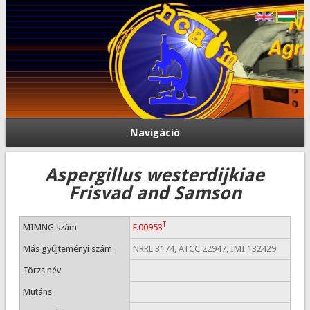
Navigáció
Aspergillus westerdijkiae
Frisvad and Samson
T
MIMNG szám
F.00953
Más gyűjteményi szám
NRRL 3174, ATCC 22947, IMI 132429
Törzs név
Mutáns