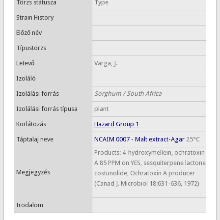
Törzs státusza
Type
Strain History
Előző név
Típustörzs
Letevő
Varga, J.
Izoláló
Izolálási forrás
Sorghum / South Africa
Izolálási forrás típusa
plant
Korlátozás
Hazard Group 1
Táptalaj neve
NCAIM 0007 - Malt extract-Agar
25°C
Products: 4-hydroxymellein, ochratoxin
A 85 PPM on YES, sesquiterpene lactone
Megjegyzés
costunolide, Ochratoxin A producer
(Canad J. Microbiol 18:631-636, 1972)
Irodalom