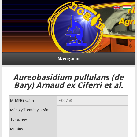
Navigáció
Aureobasidium pullulans (de
Bary) Arnaud ex Ciferri et al.
MIMNG szám
F.00758
Más gyűjteményi szám
Törzs név
Mutáns