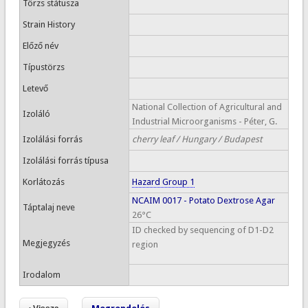
Törzs státusza
Strain History
Előző név
Típustörzs
Letevő
National Collection of Agricultural and
Izoláló
Industrial Microorganisms - Péter, G.
Izolálási forrás
cherry leaf / Hungary / Budapest
Izolálási forrás típusa
Korlátozás
Hazard Group 1
NCAIM 0017 - Potato Dextrose Agar
Táptalaj neve
26°C
ID checked by sequencing of D1-D2
Megjegyzés
region
Irodalom