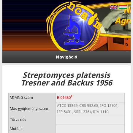
Navigáció
Streptomyces platensis
Tresner and Backus 1956
T
MIMNG szám
B.01480
ATCC 13865, CBS 932.68, IFO 12901,
Más gyűjteményi szám
ISP 5401, NRRL 2364, RIA 1110
Törzs név
Mutáns