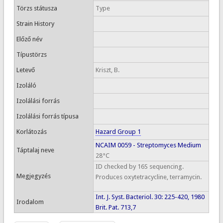
Törzs státusza
Type
Strain History
Előző név
Típustörzs
Letevő
Kriszt, B.
Izoláló
Izolálási forrás
Izolálási forrás típusa
Korlátozás
Hazard Group 1
NCAIM 0059 - Streptomyces Medium
Táptalaj neve
28°C
ID checked by 16S sequencing.
Megjegyzés
Produces oxytetracycline, terramycin.
Int. J. Syst. Bacteriol. 30: 225-420, 1980
Irodalom
Brit. Pat. 713,7