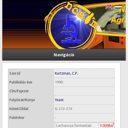
Navigáció
Szerző
Kurtzman, C.P.
Publikálás éve
1990
Cím/Fejezet
Folyóirat/Könyv
Yeast
Kötet/Oldal
6: 213-219
Publisher
-
T
Lachancea fermentati
Y.00984