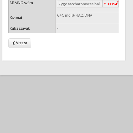
MIMNG szám
T
Zygosaccharomyces bailii
Y.00954
G+C mol% 43.2, DNA
Kivonat
Kulcsszavak
-