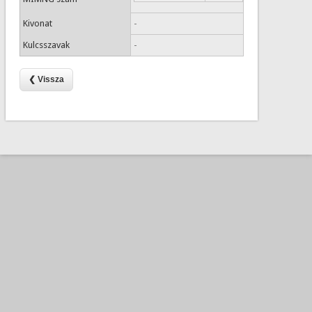
Kivonat
-
Kulcsszavak
-