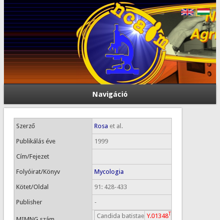
Navigáció
Szerző
Rosa
et al.
Publikálás éve
1999
Cím/Fejezet
Folyóirat/Könyv
Mycologia
Kötet/Oldal
91: 428-433
Publisher
-
T
Candida batistae
Y.01348
MIMNG szám