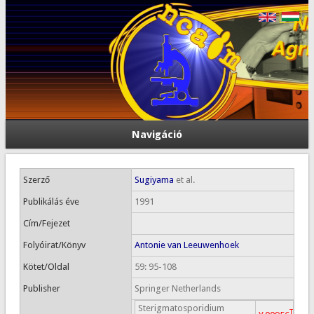
Navigáció
Szerző
Sugiyama
et al.
Publikálás éve
1991
Cím/Fejezet
Folyóirat/Könyv
Antonie van Leeuwenhoek
Kötet/Oldal
59: 95-108
Publisher
Springer Netherlands
Sterigmatosporidium
T