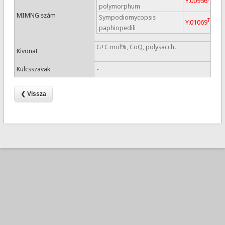
Y.00956
polymorphum
MIMNG szám
Sympodiomycopsis
T
Y.01069
paphiopedili
G+C mol%, CoQ, polysacch.
Kivonat
Kulcsszavak
-