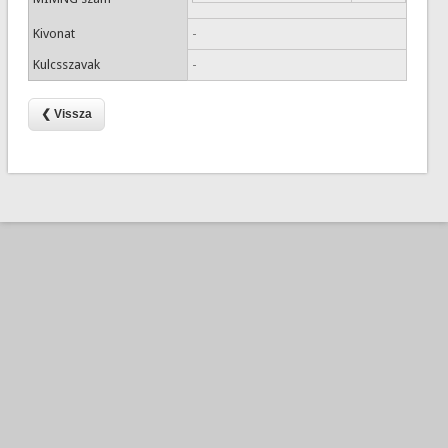
Kivonat
-
Kulcsszavak
-