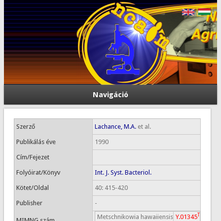
Navigáció
Szerző
Lachance, M.A.
et al.
Publikálás éve
1990
Cím/Fejezet
Folyóirat/Könyv
Int. J. Syst. Bacteriol.
Kötet/Oldal
40: 415-420
Publisher
-
T
Metschnikowia hawaiiensis
Y.01345
MIMNG szám