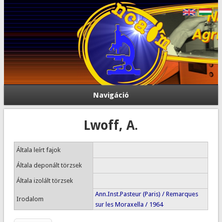
Navigáció
Lwoff, A.
Általa leírt fajok
Általa deponált törzsek
Általa izolált törzsek
Ann.Inst.Pasteur (Paris) / Remarques
Irodalom
sur les Moraxella / 1964