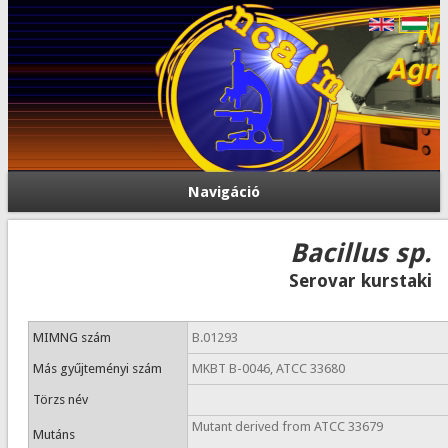
Navigáció
Bacillus sp.
Serovar kurstaki
MIMNG szám
B.01293
Más gyűjteményi szám
MKBT B-0046, ATCC 33680
Törzs név
Mutant derived from ATCC 33679
Mutáns