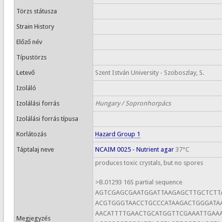
Törzs státusza
Strain History
Előző név
Típustörzs
Letevő
Szent István University - Szoboszlay, S.
Izoláló
Izolálási forrás
Hungary / Sopronhorpács
Izolálási forrás típusa
Korlátozás
Hazard Group 1
Táptalaj neve
NCAIM 0025 - Nutrient agar
37°C
produces toxic crystals, but no spores
>B.01293 16S partial sequence
AGTCGAGCGAATGGATTAAGAGCTTGCTCTT
ACGTGGGTAACCTGCCCATAAGACTGGGATA
AACATTTTGAACTGCATGGTTCGAAATTGAA
Megjegyzés