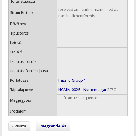
Törzs státusza
received and earlier maintained as
Strain History
Bacillus licheniformis
Előző név
Típustörzs
Letevő
Izoláló
Izolálási forrás
Izolálási forrás típusa
Korlátozás
Hazard Group 1
Táptalaj neve
NCAIM 0025 - Nutrient agar
37°C
ID from 16S sequence
Megjegyzés
Irodalom
Megrendelés