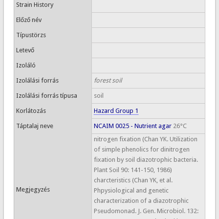
Strain History
Előző név
Típustörzs
Letevő
Izoláló
Izolálási forrás
forest soil
Izolálási forrás típusa
soil
Korlátozás
Hazard Group 1
Táptalaj neve
NCAIM 0025 - Nutrient agar
26°C
nitrogen fixation (Chan YK. Utilization
of simple phenolics for dinitrogen
fixation by soil diazotrophic bacteria.
Plant Soil 90: 141-150, 1986)
charcteristics (Chan YK, et al.
Megjegyzés
Phpysiological and genetic
characterization of a diazotrophic
Pseudomonad. J. Gen. Microbiol. 132: