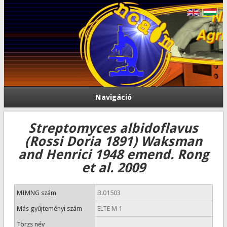
Navigáció
Streptomyces albidoflavus
(Rossi Doria 1891) Waksman
and Henrici 1948 emend. Rong
et al. 2009
MIMNG szám
B.01503
Más gyűjteményi szám
ELTE M 1
Törzs név