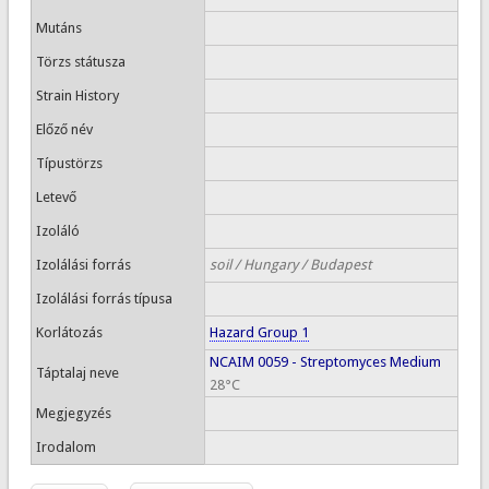
Mutáns
Törzs státusza
Strain History
Előző név
Típustörzs
Letevő
Izoláló
Izolálási forrás
soil / Hungary / Budapest
Izolálási forrás típusa
Korlátozás
Hazard Group 1
NCAIM 0059 - Streptomyces Medium
Táptalaj neve
28°C
Megjegyzés
Irodalom