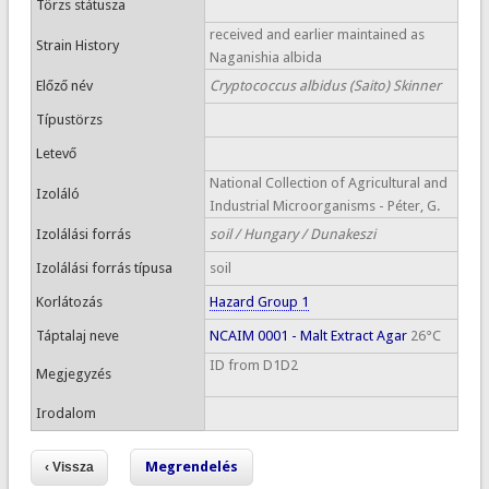
Törzs státusza
received and earlier maintained as
Strain History
Naganishia albida
Előző név
Cryptococcus albidus (Saito) Skinner
Típustörzs
Letevő
National Collection of Agricultural and
Izoláló
Industrial Microorganisms - Péter, G.
Izolálási forrás
soil / Hungary / Dunakeszi
Izolálási forrás típusa
soil
Korlátozás
Hazard Group 1
Táptalaj neve
NCAIM 0001 - Malt Extract Agar
26°C
ID from D1D2
Megjegyzés
Irodalom
Megrendelés