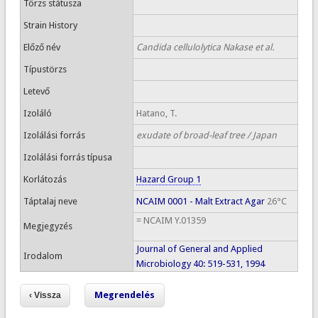
Törzs státusza
Strain History
Előző név
Candida cellulolytica Nakase et al.
Típustörzs
Letevő
Izoláló
Hatano, T.
Izolálási forrás
exudate of broad-leaf tree / Japan
Izolálási forrás típusa
Korlátozás
Hazard Group 1
Táptalaj neve
NCAIM 0001 - Malt Extract Agar
26°C
= NCAIM Y.01359
Megjegyzés
Journal of General and Applied
Irodalom
Microbiology 40: 519-531, 1994
Megrendelés