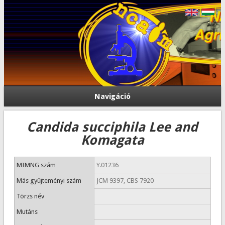
Navigáció
Candida succiphila Lee and
Komagata
MIMNG szám
Y.01236
Más gyűjteményi szám
JCM 9397, CBS 7920
Törzs név
Mutáns