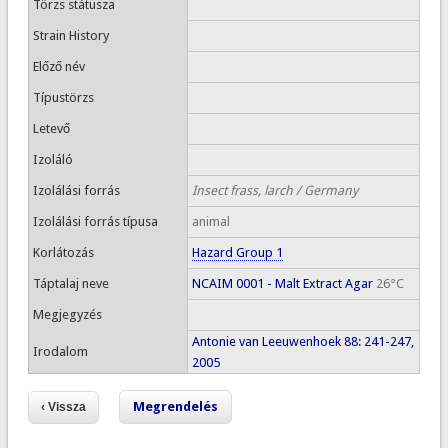
Törzs státusza
Strain History
Előző név
Típustörzs
Letevő
Izoláló
Izolálási forrás
Insect frass, larch / Germany
Izolálási forrás típusa
animal
Korlátozás
Hazard Group 1
Táptalaj neve
NCAIM 0001 - Malt Extract Agar
26°C
Megjegyzés
Antonie van Leeuwenhoek 88: 241-247,
Irodalom
2005
Megrendelés