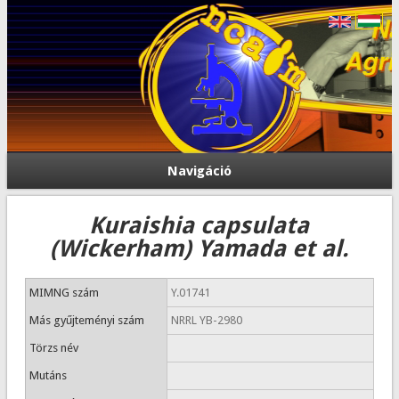
Navigáció
Kuraishia capsulata
(Wickerham) Yamada et al.
MIMNG szám
Y.01741
Más gyűjteményi szám
NRRL YB-2980
Törzs név
Mutáns