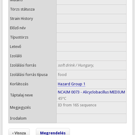
Törzs státusza
Strain History
Előző név
Típustörzs
Letevő
Izoláló
Izolálási forrás
soft drink / Hungary,
Izolálási forrás típusa
food
Korlátozás
Hazard Group 1
NCAIM 0073 - Alicyclobacillus MEDIUM
Táptalaj neve
45°C
ID from 16S sequence
Megjegyzés
Irodalom
Megrendelés