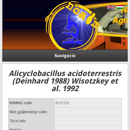
Navigáció
Alicyclobacillus acidoterrestris
(Deinhard 1988) Wisotzkey et
al. 1992
MIMNG szám
B.02520
Más gyűjteményi szám
Törzs név
Mutáns