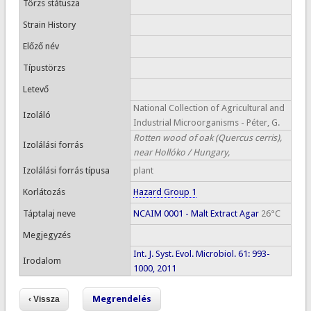
Törzs státusza
Strain History
Előző név
Típustörzs
Letevő
National Collection of Agricultural and
Izoláló
Industrial Microorganisms - Péter, G.
Rotten wood of oak (Quercus cerris),
Izolálási forrás
near Hollóko / Hungary,
Izolálási forrás típusa
plant
Korlátozás
Hazard Group 1
Táptalaj neve
NCAIM 0001 - Malt Extract Agar
26°C
Megjegyzés
Int. J. Syst. Evol. Microbiol. 61: 993-
Irodalom
1000, 2011
Megrendelés