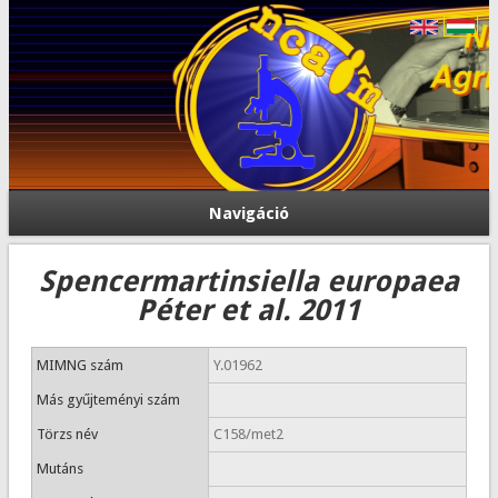
Navigáció
Spencermartinsiella europaea
Péter et al. 2011
MIMNG szám
Y.01962
Más gyűjteményi szám
Törzs név
C158/met2
Mutáns