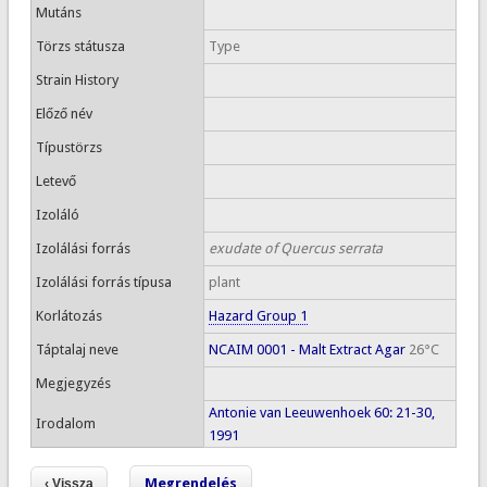
Mutáns
Törzs státusza
Type
Strain History
Előző név
Típustörzs
Letevő
Izoláló
Izolálási forrás
exudate of Quercus serrata
Izolálási forrás típusa
plant
Korlátozás
Hazard Group 1
Táptalaj neve
NCAIM 0001 - Malt Extract Agar
26°C
Megjegyzés
Antonie van Leeuwenhoek 60: 21-30,
Irodalom
1991
Megrendelés