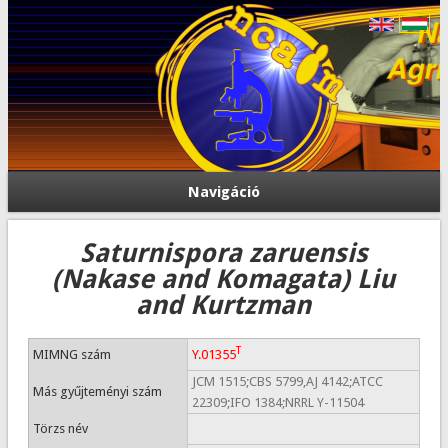
Navigáció
Saturnispora zaruensis
(Nakase and Komagata) Liu
and Kurtzman
T
MIMNG szám
Y.01355
JCM 1515;CBS 5799,AJ 4142;ATCC
Más gyűjteményi szám
22309;IFO 1384;NRRL Y-11504
Törzs név