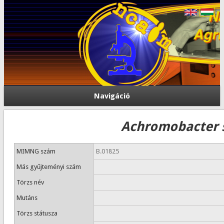
Navigáció
Achromobacter 
MIMNG szám
B.01825
Más gyűjteményi szám
Törzs név
Mutáns
Törzs státusza