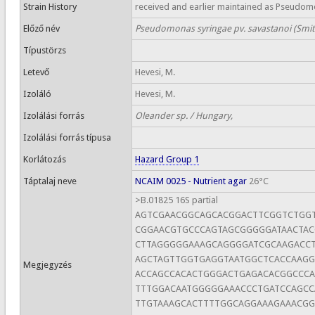
Strain History
received and earlier maintained as Pseudom
Előző név
Pseudomonas syringae pv. savastanoi (Smith
Típustörzs
Letevő
Hevesi, M.
Izoláló
Hevesi, M.
Izolálási forrás
Oleander sp. / Hungary,
Izolálási forrás típusa
Korlátozás
Hazard Group 1
Táptalaj neve
NCAIM 0025 - Nutrient agar
26°C
>B.01825 16S partial
AGTCGAACGGCAGCACGGACTTCGGTCTGG
CGGAACGTGCCCAGTAGCGGGGGATAACTAC
CTTAGGGGGAAAGCAGGGGATCGCAAGACCT
AGCTAGTTGGTGAGGTAATGGCTCACCAAG
Megjegyzés
ACCAGCCACACTGGGACTGAGACACGGCCC
TTTGGACAATGGGGGAAACCCTGATCCAGC
TTGTAAAGCACTTTTGGCAGGAAAGAAACGG