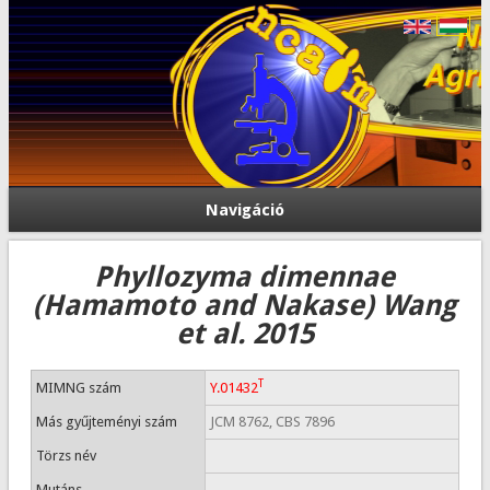
Navigáció
Phyllozyma dimennae
(Hamamoto and Nakase) Wang
et al. 2015
T
MIMNG szám
Y.01432
Más gyűjteményi szám
JCM 8762, CBS 7896
Törzs név
Mutáns