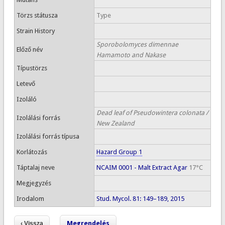
Törzs státusza
Type
Strain History
Sporobolomyces dimennae
Előző név
Hamamoto and Nakase
Típustörzs
Letevő
Izoláló
Dead leaf of Pseudowintera colonata /
Izolálási forrás
New Zealand
Izolálási forrás típusa
Korlátozás
Hazard Group 1
Táptalaj neve
NCAIM 0001 - Malt Extract Agar
17°C
Megjegyzés
Irodalom
Stud. Mycol. 81: 149–189, 2015
Megrendelés