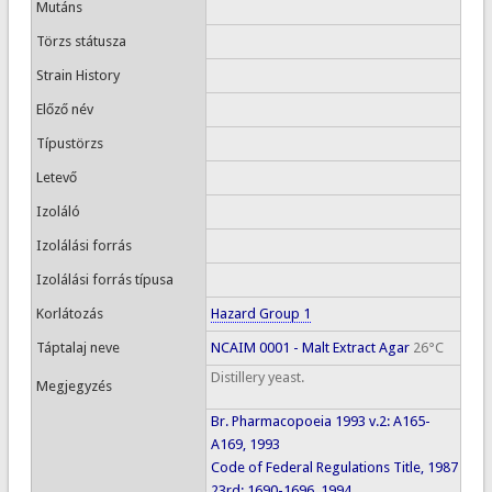
Mutáns
Törzs státusza
Strain History
Előző név
Típustörzs
Letevő
Izoláló
Izolálási forrás
Izolálási forrás típusa
Korlátozás
Hazard Group 1
Táptalaj neve
NCAIM 0001 - Malt Extract Agar
26°C
Distillery yeast.
Megjegyzés
Br. Pharmacopoeia 1993 v.2: A165-
A169, 1993
Code of Federal Regulations Title, 1987
23rd: 1690-1696, 1994