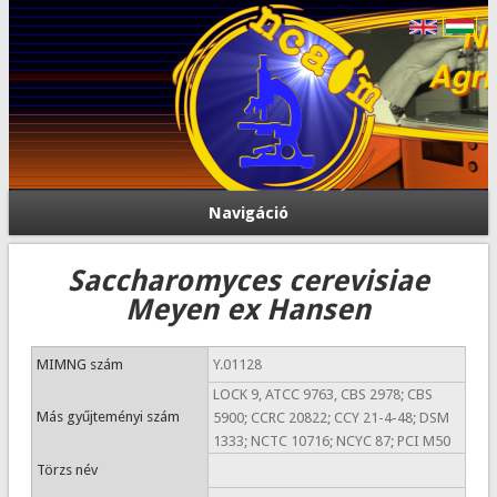
Navigáció
Saccharomyces cerevisiae
Meyen ex Hansen
MIMNG szám
Y.01128
LOCK 9, ATCC 9763, CBS 2978; CBS
Más gyűjteményi szám
5900; CCRC 20822; CCY 21-4-48; DSM
1333; NCTC 10716; NCYC 87; PCI M50
Törzs név