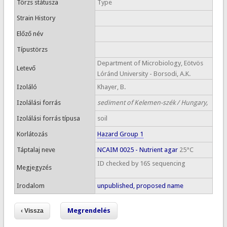
Törzs státusza
Type
Strain History
Előző név
Típustörzs
Department of Microbiology, Eötvös
Letevő
Lóránd University - Borsodi, A.K.
Izoláló
Khayer, B.
Izolálási forrás
sediment of Kelemen-szék / Hungary,
Izolálási forrás típusa
soil
Korlátozás
Hazard Group 1
Táptalaj neve
NCAIM 0025 - Nutrient agar
25°C
ID checked by 16S sequencing
Megjegyzés
Irodalom
unpublished, proposed name
Megrendelés