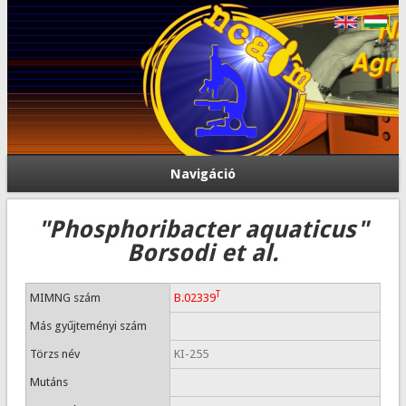
Navigáció
"Phosphoribacter aquaticus"
Borsodi et al.
T
MIMNG szám
B.02339
Más gyűjteményi szám
Törzs név
KI-255
Mutáns