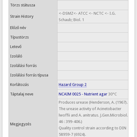
Törzs státusza
<-DSMZ<- ATCC <- NCTC <- I.G.
Strain History
Schaub; Biol. 1
Előző név
Típustörzs
Letevő
Izoláló
Izolálási forrás
Izolálási forrás típusa
Korlátozás
Hazard Group 2
Táptalaj neve
NCAIM 0025 - Nutrient agar
30°C
Produces urease (Henderson, A. (1967).
The urease activity of Acinetobacter
lwoffii and A. anitratus. J.Gen.Microbiol.
46 : 399-406.)
Megjegyzés
Quality control strain according to DIN
58959-7 (6924).