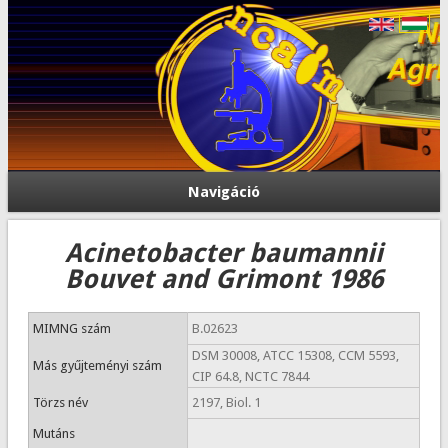
Navigáció
Acinetobacter baumannii
Bouvet and Grimont 1986
MIMNG szám
B.02623
DSM 30008, ATCC 15308, CCM 5593,
Más gyűjteményi szám
CIP 64.8, NCTC 7844
Törzs név
2197, Biol. 1
Mutáns