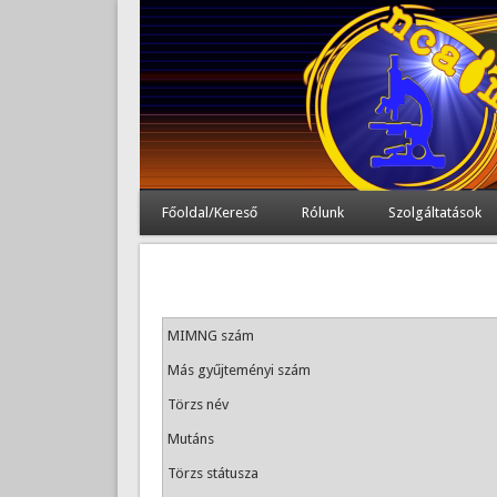
Főoldal/Kereső
Rólunk
Szolgáltatások
MIMNG szám
Más gyűjteményi szám
Törzs név
Mutáns
Törzs státusza