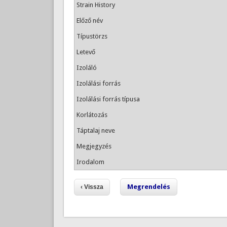
Strain History
Előző név
Típustörzs
Letevő
Izoláló
Izolálási forrás
Izolálási forrás típusa
Korlátozás
Táptalaj neve
Megjegyzés
Irodalom
Megrendelés