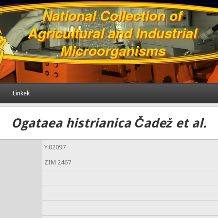
Linkek
Ogataea histrianica Čadež et al.
Y.02097
ZIM 2467