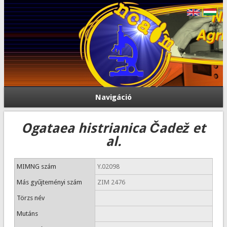
Navigáció
Ogataea histrianica Čadež et
al.
MIMNG szám
Y.02098
Más gyűjteményi szám
ZIM 2476
Törzs név
Mutáns