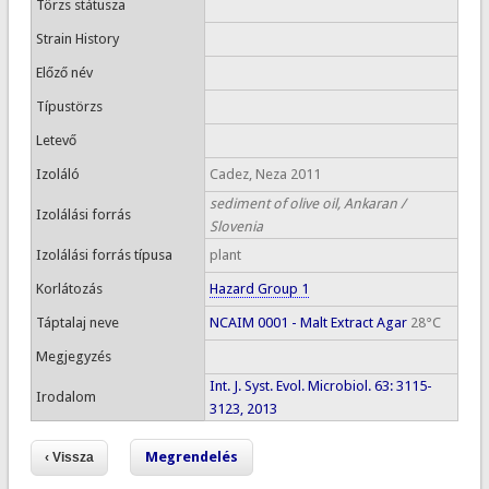
Törzs státusza
Strain History
Előző név
Típustörzs
Letevő
Izoláló
Cadez, Neza 2011
sediment of olive oil, Ankaran /
Izolálási forrás
Slovenia
Izolálási forrás típusa
plant
Korlátozás
Hazard Group 1
Táptalaj neve
NCAIM 0001 - Malt Extract Agar
28°C
Megjegyzés
Int. J. Syst. Evol. Microbiol. 63: 3115-
Irodalom
3123, 2013
Megrendelés