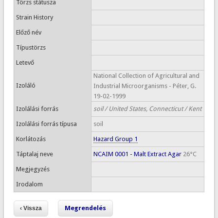
Törzs státusza
Strain History
Előző név
Típustörzs
Letevő
National Collection of Agricultural and
Izoláló
Industrial Microorganisms - Péter, G.
19-02-1999
Izolálási forrás
soil / United States, Connecticut / Kent
Izolálási forrás típusa
soil
Korlátozás
Hazard Group 1
Táptalaj neve
NCAIM 0001 - Malt Extract Agar
26°C
Megjegyzés
Irodalom
Megrendelés