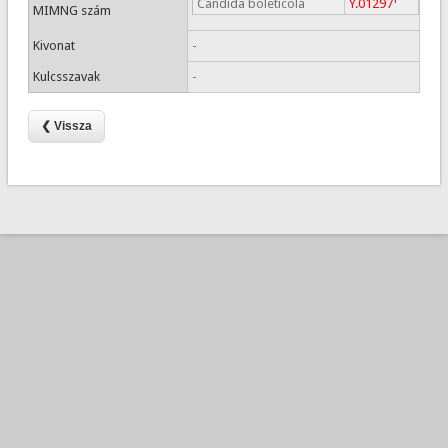
Candida boleticola
Y.01297
MIMNG szám
Kivonat
-
Kulcsszavak
-