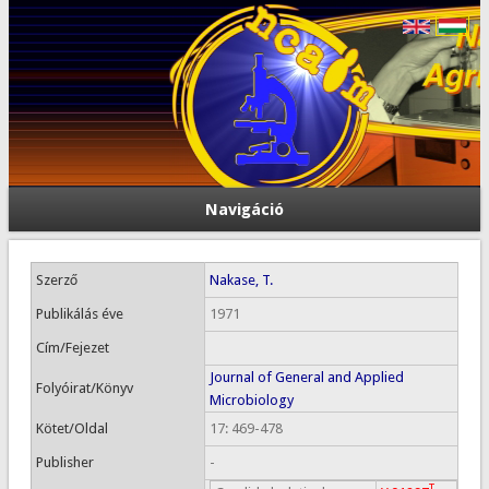
Navigáció
Szerző
Nakase, T.
Publikálás éve
1971
Cím/Fejezet
Journal of General and Applied
Folyóirat/Könyv
Microbiology
Kötet/Oldal
17: 469-478
Publisher
-
T