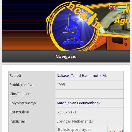
Navigáció
Szerző
Nakase, T.
and
Hamamoto, M.
Publikálás éve
1995
Cím/Fejezet
Folyóirat/Könyv
Antonie van Leeuwenhoek
Kötet/Oldal
67: 151-171
Publisher
Springer Netherlands
Ballistosporomyces
T