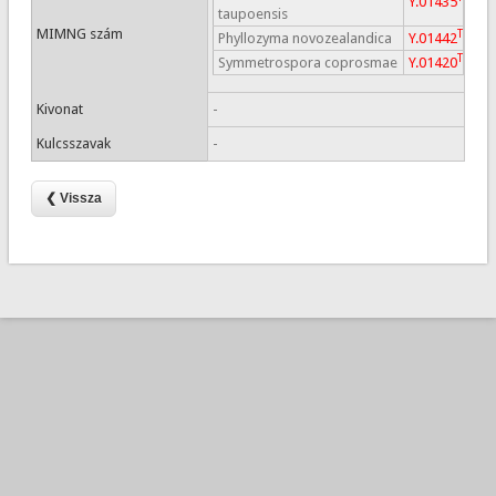
Y.01435
taupoensis
MIMNG szám
T
Phyllozyma novozealandica
Y.01442
T
Symmetrospora coprosmae
Y.01420
Kivonat
-
Kulcsszavak
-