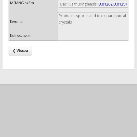
MIMNG szám
Bacillus thuringiensis
B.01262
B.01291
Produces spores and toxic parasporal
Kivonat
crystals
Kulcsszavak
-