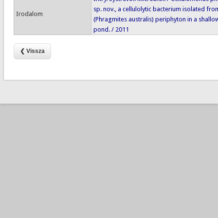
sp. nov., a cellulolytic bacterium isolated fr
Irodalom
(Phragmites australis) periphyton in a shall
pond. / 2011