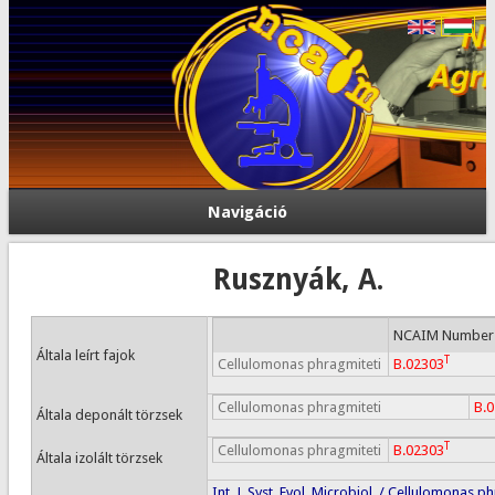
Navigáció
Rusznyák, A.
NCAIM Number
Általa leírt fajok
T
Cellulomonas phragmiteti
B.02303
Cellulomonas phragmiteti
B.
Általa deponált törzsek
T
Cellulomonas phragmiteti
B.02303
Általa izolált törzsek
Int. J. Syst. Evol. Microbiol. / Cellulomonas p