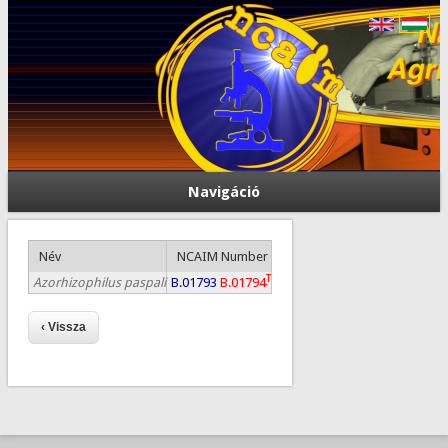
Navigáció
Név
NCAIM Number
T
Azorhizophilus paspali
B.01793
B.01794