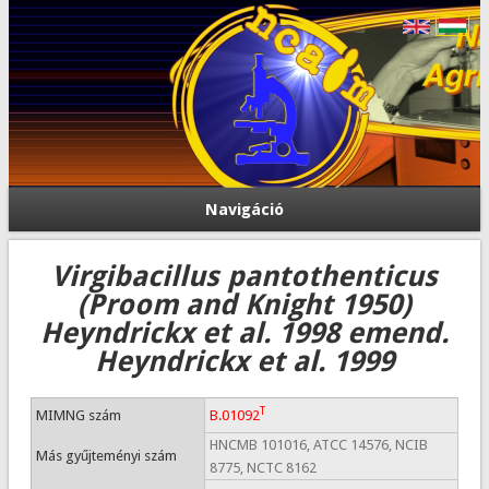
Navigáció
Virgibacillus pantothenticus
(Proom and Knight 1950)
Heyndrickx et al. 1998 emend.
Heyndrickx et al. 1999
T
MIMNG szám
B.01092
HNCMB 101016, ATCC 14576, NCIB
Más gyűjteményi szám
8775, NCTC 8162