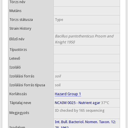
Törzs név
Mutáns
Törzs státusza
Type
Strain History
Bacillus pantothenticus Proom and
Előző név
Knight 1950
Típustörzs
Letevő
Izoláló
Izolálási forrás
soil
Izolálási forrás típusa
soil
Korlátozás
Hazard Group 1
Táptalaj neve
NCAIM 0025 - Nutrient agar
37°C
ID checked by 16S sequencing
Megjegyzés
Int. Bull. Bacteriol. Nomen. Taxon. 12:
Irodalom
75, 1962