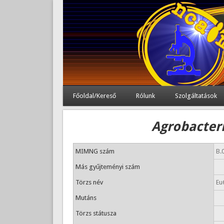
Főoldal/Kereső
Rólunk
Szolgáltatások
Agrobacteri
MIMNG szám
B.
Más gyűjteményi szám
Törzs név
Eu
Mutáns
Törzs státusza