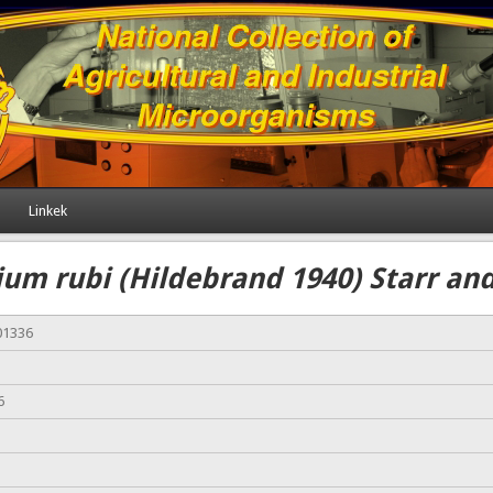
Linkek
um rubi (Hildebrand 1940) Starr an
01336
6