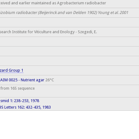
ceived and earlier maintained as Agrobacterium radiobacter
izobium radiobacter (Beijerinck and van Delden 1902) Young et al. 2001
search Institute for Viticulture and Enology - Szegedi, E.
zard Group 1
AIM 0025 - Nutrient agar
26°C
 from 16S sequence
asmid 1: 238-253, 1978
BS Letters 162: 432-435, 1983