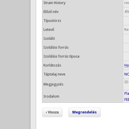
Strain History
re
Előző név
Rh
Típustörzs
Letevő
Re
Izoláló
Izolálási forrás
Izolálási forrás típusa
Korlátozás
Ha
Táptalaj neve
NC
ID
Megjegyzés
Pl
Irodalom
FE
Megrendelés