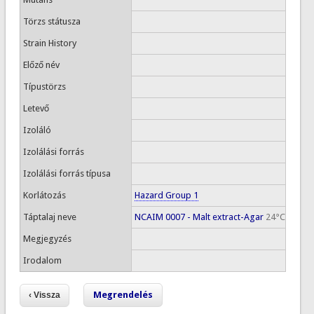
Törzs státusza
Strain History
Előző név
Típustörzs
Letevő
Izoláló
Izolálási forrás
Izolálási forrás típusa
Korlátozás
Hazard Group 1
Táptalaj neve
NCAIM 0007 - Malt extract-Agar
24°C
Megjegyzés
Irodalom
Megrendelés